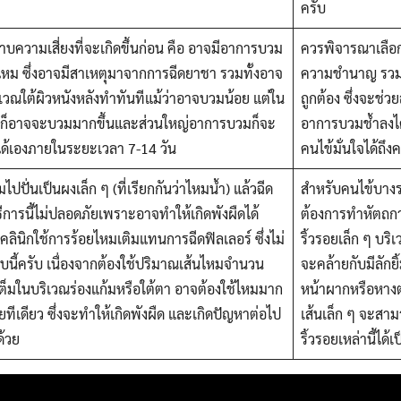
ครับ
บความเสี่ยงที่จะเกิดขึ้นก่อน คือ อาจมีอาการบวม
ควรพิจารณาเลือก
ไหม ซึ่งอาจมีสาเหตุมาจากการฉีดยาชา รวมทั้งอาจ
ความชำนาญ รวมถึ
ริเวณใต้ผิวหนังหลังทำทันทีแม้ว่าอาจบวมน้อย แต่ใน
ถูกต้อง ซึ่งจะช่ว
รกก็อาจจะบวมมากขึ้นและส่วนใหญ่อาการบวมก็จะ
อาการบวมช้ำลงได
้เองภายในระยะเวลา 7-14 วัน
คนไข้มั่นใจได้ถ
ปปั่นเป็นผงเล็ก ๆ (ที่เรียกกันว่าไหมน้ำ) แล้วฉีด
สำหรับคนไข้บางรา
ธีการนี้ไม่ปลอดภัยเพราะอาจทำให้เกิดพังผืดได้
ต้องการทำหัตถกา
คลินิกใช้การร้อยไหมเติมแทนการฉีดฟิลเลอร์ ซึ่งไม่
ริ้วรอยเล็ก ๆ บริ
นี้ครับ เนื่องจากต้องใช้ปริมาณเส้นไหมจำนวน
จะคล้ายกับมีลักยิ
ต็มในบริเวณร่องแก้มหรือใต้ตา อาจต้องใช้ไหมมาก
หน้าผากหรือหาง
ลยทีเดียว ซึ่งจะทำให้เกิดพังผืด และเกิดปัญหาต่อไป
เส้นเล็ก ๆ จะสา
ด้วย
ริ้วรอยเหล่านี้ได้เ