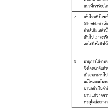
แนวที่เราร้อย
2
เส้นไหมที่ร้อย
(fibroblast) เก
ถ้าเส้นใยเหล่าน
เกินไป เราจะเรีย
จะไปดึงรั้งผิวให
3
อายุการใช้งานข
ซึ่งโดยปกติแล้
เมื่อเวลาผ่านไป
แม้ไหมจะยังละล
นานอย่างในคำที
นาน แต่ขาดความ
ทะลุโผล่ออกมา