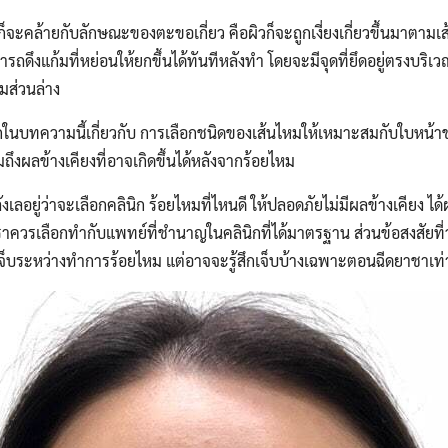
็จะคล้ายกับลักษณะของตะขอเกี่ยว คือผิวก็จะถูกเงี่ยงเกี่ยวขึ้นมาตามเ
ถดึงแก้มที่หย่อนให้ยกขึ้นได้ทันทีหลังทำ โดยจะมีจุดที่ยึดอยู่ตรงบริเ
้มส่วนล่าง
บทความนี้เกี่ยวกับ การเลือกชนิดของเส้นไหมให้เหมาะสมกับใบหน้าข
ึงผลข้างเคียงที่อาจเกิดขึ้นได้หลังจากร้อยไหม
ังเลอยู่ว่าจะเลือกคลินิก ร้อยไหมที่ไหนดี ให้ปลอดภัยไม่มีผลข้างเคียง ได
เราควรเลือกทำกับแพทย์ที่ชำนาญในคลินิกที่ได้มาตรฐาน ส่วนข้อสงสัยที่
เจ็บระหว่างทำการร้อยไหม แต่อาจจะรู้สึกเจ็บบ้างเฉพาะตอนฉีดยาชาเท่า