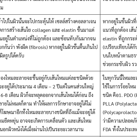
ไหม
เข้าไปในผิวนั้นจะไปกระตุ้นให้ เซลล์สร้างคอลลาเจน
หากอยู่ในชั้นผิว
ิดการสร้างเส้นใย collagen และ elastin ขึ้นมาแต่
แนวที่ถูกต้อง เส
ั้นอยู่ในตำแหน่งที่ไม่ถูกต้อง และซ้อนทับกันมากจน
elastin ที่ถูกกระต
กกันว่า พังผืด (fibrosis) หากอยู่ในผิวชั้นตื้นเกินไป
(เปรียบเทียบได้กับ
้ผิดรูปได้ครับ
บนใบหน้าตามธรร
ช่วยกระชับผิว รว
องไหมละลายจะขึ้นอยู่กับเส้นไหมแต่ละชนิดด้วย
ในทุกวันนี้ไหมละ
วจะอยู่ได้ประมาณ 4 เดือน – 2 ปีแต่ในคนส่วนใหญ่
ใช้ในการร้อยไหม
 6-8 เดือน ผิวก็จะหลุดออกจากเส้นไหมได้ก่อน ถึง
ชนิด คือ1. PDO 
ายไม่หมดก็ตาม ทำให้ผลการรักษาอาจอยู่ได้ไม่
PLLA (Polylacta
่โฆษณาอีกทั้งไหมละลายบางชนิดที่ถึงแม้จะอยู่ได้
(Polycaprolacton
ยืดหยุ่น อาจจะเกิดการเคลื่อนตัว และเส้นไหม
ว่ามีความปลอดภ
นอกผิวหนังได้เมื่อผ่านไปเป็นระยะเวลานาน
FDA ทั้งในประเ