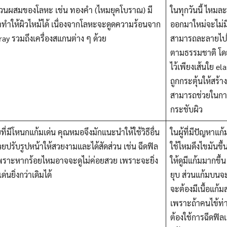
Search
ีส่วนผสมของโลหะ เช่น ทองคำ (ไหมยุคโบราณ) มี
ในทุกวันนี้ ไหมล
for:
าจทำให้ผิวไหม้ได้ เนื่องจากโลหะจะดูดความร้อนจาก
ออกมาใหม่จะไม่ม
ay รวมถึงเครื่องสแกนต่าง ๆ ด้วย
สามารถละลายไปไ
ตามธรรมชาติ โดย
ไว้เพียงเส้นใย el
ถูกกระตุ้นให้สร้าง
สามารถช่วยในก
กระชับผิว
ี่มีโหนกแก้มเด่น คุณหมอจึงมักแนะนำให้ใช้วิธีอื่น
ในผู้ที่มีปัญหา
ปรับรูปหน้าให้สวยงามและได้สัดส่วน เช่น ฉีดฟิล
ใช้ไหมดึงไขมันขึ้
พราะหากร้อยไหมอาจจะดูไม่ค่อยสวย เพราะจะยิ่ง
ให้ดูมีแก้มมากขึ้น
่นยิ่งกว่าเดิมได้
ยุบ ส่วนแก้มบนจะดู
จะต้องมีเนื้อแก้มส
เพราะถ้าคนไข้ท่าน
ต้องใช้การฉีดฟิ