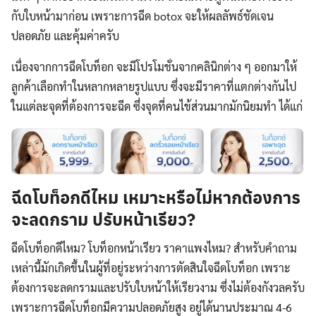
กับใบหน้ามาก่อน เพราะการฉีด botox จะให้ผลลัพธ์ชัดเจน
ปลอดภัย และคุ้มค่าครับ
เนื่องจากการฉีดโบท็อก จะมีโปรโมชั่นจากคลินิกต่าง ๆ ออกมาให้
ลูกค้าเลือกทำในหลากหลายรูปแบบ ซึ่งจะมีราคาที่แตกต่างกันไป
ในแต่ละจุดที่ต้องการจะฉีด ซึ่งจุดที่คนไข้ส่วนมากมักนิยมทำ ได้แก่
ฉีดโบท็อกดีไหม เหมาะหรือไม่หากต้องการ
จะลดกราม ปรับหน้าเรียว?
ฉีดโบท็อกดีไหม? โบท็อกหน้าเรียว ราคาแพงไหม? สำหรับคำถาม
เหล่านี้มักเกิดขึ้นในผู้ที่อยู่ระหว่างการตัดสินใจฉีดโบท็อก เพราะ
ต้องการจะลดกรามและปรับใบหน้าให้เรียวงาม ซึ่งไม่ต้องกังวลครับ
เพราะการฉีดโบท็อกมีความปลอดภัยสูง อยู่ได้นานประมาณ 4-6