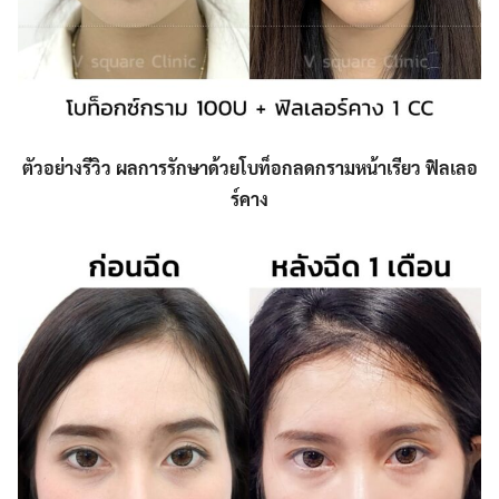
ตัวอย่างรีวิว ผลการรักษาด้วยโบท็อกลดกรามหน้าเรียว ฟิลเลอ
ร์คาง