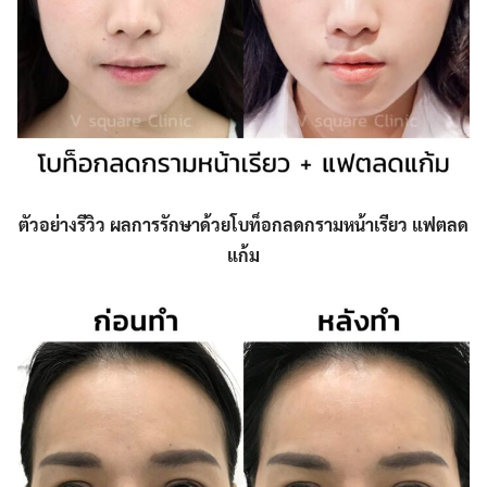
ตัวอย่างรีวิว ผลการรักษาด้วยโบท็อกลดกรามหน้าเรียว แฟตลด
แก้ม