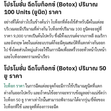
โปรโมชั่น ฉีดโบท็อกซ์ (Botox) ปริมาณ
100 Units (ยูนิต) ราคา
อย่างที่ได้กล่าวไปในข้างต้นว่า โบท็อกที่ต้องใช้สำหรับฉีดในแต่ละ
บริเวณจะมีปริมาณที่ต่างกัน โบท็อกซ์ปริมาณ 100 ยูนิตจะอยู่ที่
ราคา 9,000 บาทเป็นต้นไปครับ ซึ่งมีทั้งแบรนด์จากเกาหลี อเมริกา
และอังกฤษ โดยในแต่ละแบรนด์ก็จะมีคุณสมบัติที่แตกต่างกันออก
ไป ซึ่งโดยส่วนใหญ่แล้วจะใช้ในการฉีดเพื่อลดริ้วรอยทั่วหน้าใบหน้า
และโบท็อกลดกรามหน้าเรียว
โปรโมชั่น ฉีดโบท็อกซ์ (Botox) ปริมาณ 50
ยู ราคา
โบท็อก ราคา
ในการฉีดแต่ละจุดก็จะมีการใช้ปริมาณยูนิตที่แตก
ต่างกันออกไปครับ และถ้าคนไข้อยากจะทราบข้อมูลอย่างแน่ชัดว่า
โบท็อก 50 ยู ราคาเท่าไรนั้นสามารถพิจารณาได้จากรุ่น/ยี่ห้อของ
โบท็อกที่ใช้ และจุดที่ต้องการจะฉีด