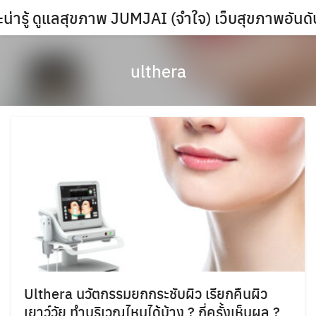
Skip
น่ารู้ ดูแลสุขภาพ JUMJAI (จำใจ) เว็บสุขภาพอันด
to
content
ulthera
Ulthera นวัตกรรมยกกระชับผิว เรียกคืนผิว
เยาว์วัย ทำบริเวณไหนได้บ้าง ? กี่ครั้งเห็นผล ?