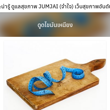
Skip
น่ารู้ ดูแลสุขภาพ JUMJAI (จำใจ) เว็บสุขภาพอันด
to
content
ดูดไขมันเหนียง