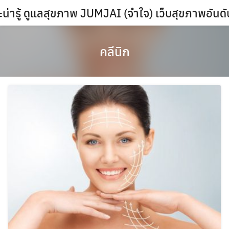
Skip
น่ารู้ ดูแลสุขภาพ JUMJAI (จำใจ) เว็บสุขภาพอันด
to
content
คลีนิก