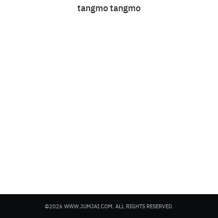
tangmo tangmo
Search
for:
©2026 WWW.JUMJAI.COM. ALL RIGHTS RESERVED.