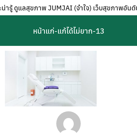
Skip
น่ารู้ ดูแลสุขภาพ JUMJAI (จำใจ) เว็บสุขภาพอันด
to
content
หน้าแก่-แก้ได้ไม่ยาก-13