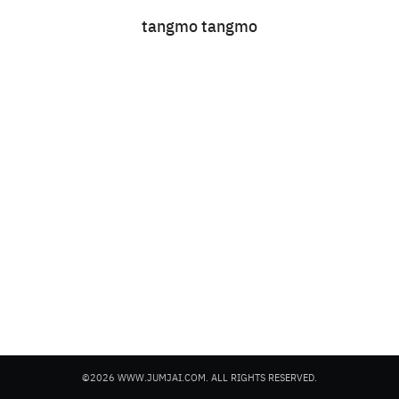
tangmo tangmo
Search
for:
©2026 WWW.JUMJAI.COM. ALL RIGHTS RESERVED.