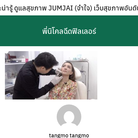
Skip
น่ารู้ ดูแลสุขภาพ JUMJAI (จำใจ) เว็บสุขภาพอันด
to
content
พี่นิโคลฉีดฟิลเลอร์
tangmo tangmo