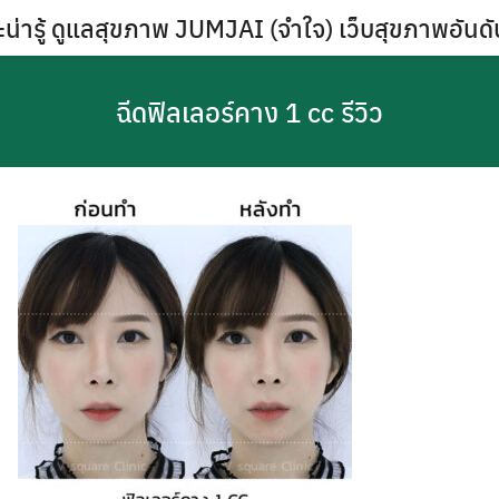
Skip
น่ารู้ ดูแลสุขภาพ JUMJAI (จำใจ) เว็บสุขภาพอันด
to
content
ฉีดฟิลเลอร์คาง 1 cc รีวิว