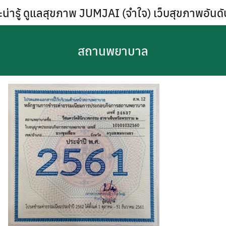
Skip
น่ารู้ ดูแลสุขภาพ JUMJAI (จำใจ) เว็บสุขภาพอันด
to
content
สถานพยาบาล