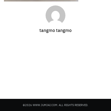
tangmo tangmo
Search
for:
©2026 WWW.JUMJAI.COM. ALL RIGHTS RESERVED.