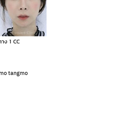
Search
for:
mo tangmo