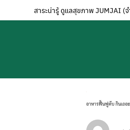
Skip
สาระน่ารู้ ดูแลสุขภาพ JUMJAI (จ
to
content
อาหารฟื้นฟูตับ กินเถอะ