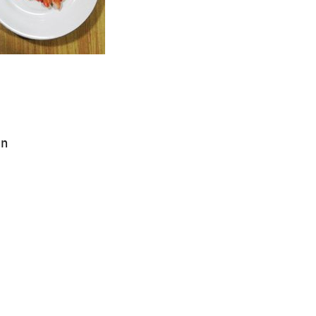
Search
for:
in