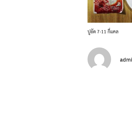
ปูอัด 7-11 กี่แคล
adm